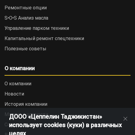
Ремонтные опции
S•O•S Анализ масла
Управление парком техники
Капитальный ремонт спецтехники
Полезные советы
О компании
О компании
Новости
История компании
Миссия и ценности
ДООО «Цеппелин Таджикистан»
использует cookies (куки) в различных
Социальная ответственность
целях
Вакансии