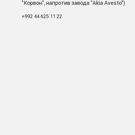
"Корвон", напротив завода "Akia Avesto")
+992 44 625 11 22