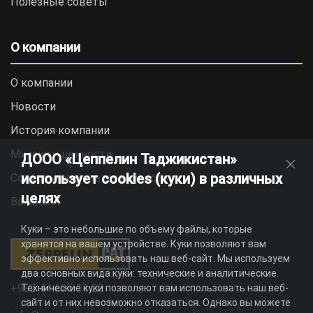
Полезные советы
О компании
О компании
Новости
История компании
Миссия и ценности
ДООО «Цеппелин Таджикистан»
использует cookies (куки) в различных
Социальная ответственность
целях
Вакансии
Куки – это небольшие по объему файлы, которые
хранятся на вашем устройстве. Куки позволяют вам
эффективно использовать наш веб-сайт. Мы используем
два основных вида куки: технические и аналитические.
+992 44 625 11 22
Технические куки позволяют вам использовать наш веб-
сайт и от них невозможно отказаться. Однако вы можете