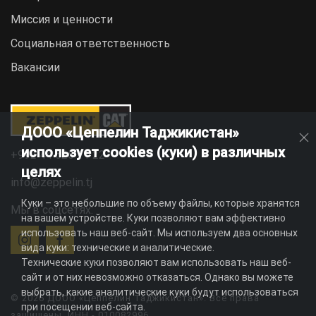
Миссия и ценности
Социальная ответственность
Вакансии
ДООО «Цеппелин Таджикистан»
использует cookies (куки) в различных
+992 44 625 11 22
целях
info@zeppelin.tj
Куки – это небольшие по объему файлы, которые хранятся
Мы в соцсетях:
на вашем устройстве. Куки позволяют вам эффективно
использовать наш веб-сайт. Мы используем два основных
вида куки: технические и аналитические.
Технические куки позволяют вам использовать наш веб-
сайт и от них невозможно отказаться. Однако вы можете
выбрать, какие аналитические куки будут использоваться
© 2026 ДООО «Цеппелин Таджикистан». Все права
при посещении веб-сайта.
защищены. ИНН - 010082996