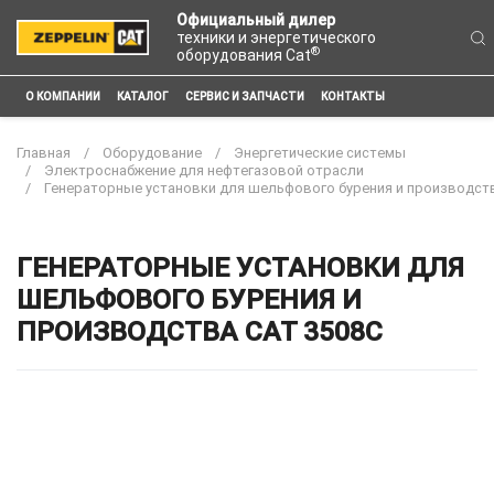
Официальный дилер
техники и энергетического
®
оборудования Cat
О КОМПАНИИ
КАТАЛОГ
СЕРВИС И ЗАПЧАСТИ
КОНТАКТЫ
Главная
Оборудование
Энергетические системы
Электроснабжение для нефтегазовой отрасли
Генераторные установки для шельфового бурения и производст
ГЕНЕРАТОРНЫЕ УСТАНОВКИ ДЛЯ
ШЕЛЬФОВОГО БУРЕНИЯ И
ПРОИЗВОДСТВА CAT 3508C