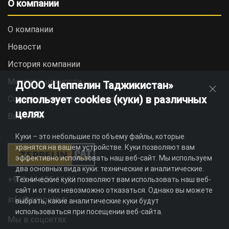
О компании
О компании
Новости
История компании
Миссия и ценности
ДООО «Цеппелин Таджикистан»
использует cookies (куки) в различных
Социальная ответственность
целях
Вакансии
Куки – это небольшие по объему файлы, которые
хранятся на вашем устройстве. Куки позволяют вам
эффективно использовать наш веб-сайт. Мы используем
два основных вида куки: технические и аналитические.
+992 44 625 11 22
Технические куки позволяют вам использовать наш веб-
сайт и от них невозможно отказаться. Однако вы можете
info@zeppelin.tj
выбрать, какие аналитические куки будут
использоваться при посещении веб-сайта.
Мы в соцсетях: