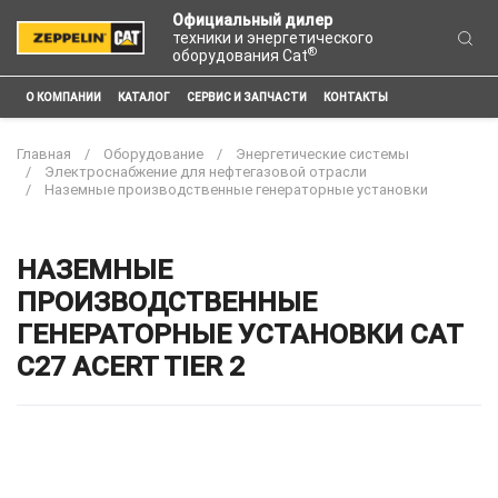
Официальный дилер
техники и энергетического
®
оборудования Cat
О КОМПАНИИ
КАТАЛОГ
СЕРВИС И ЗАПЧАСТИ
КОНТАКТЫ
Главная
Оборудование
Энергетические системы
Электроснабжение для нефтегазовой отрасли
Наземные производственные генераторные установки
НАЗЕМНЫЕ
ПРОИЗВОДСТВЕННЫЕ
ГЕНЕРАТОРНЫЕ УСТАНОВКИ CAT
C27 ACERT TIER 2