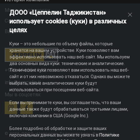
Миссия и ценности
ДООО «Цеппелин Таджикистан»
использует cookies (куки) в различных
Социальная ответственность
целях
Вакансии
Куки – это небольшие по объему файлы, которые
хранятся на вашем устройстве. Куки позволяют вам
эффективно использовать наш веб-сайт. Мы используем
два основных вида куки: технические и аналитические.
+992 44 625 11 22
Технические куки позволяют вам использовать наш веб-
сайт и от них невозможно отказаться. Однако вы можете
info@zeppelin.tj
выбрать, какие аналитические куки будут
использоваться при посещении веб-сайта.
Мы в соцсетях:
Если вы принимаете куки, вы соглашаетесь, что ваши
данные также будут обрабатываться третьими лицами,
включая компании в США (Google Inc.).
Более подробно об обработке и защите ваших
© 2026 ДООО «Цеппелин Таджикистан». Все права
персональных данных вы можете узнать в
Политике