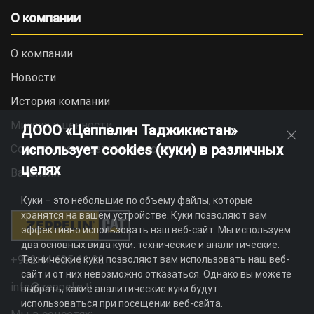
О компании
О компании
Новости
История компании
Миссия и ценности
ДООО «Цеппелин Таджикистан»
использует cookies (куки) в различных
Социальная ответственность
целях
Вакансии
Куки – это небольшие по объему файлы, которые
хранятся на вашем устройстве. Куки позволяют вам
эффективно использовать наш веб-сайт. Мы используем
два основных вида куки: технические и аналитические.
+992 44 625 11 22
Технические куки позволяют вам использовать наш веб-
сайт и от них невозможно отказаться. Однако вы можете
info@zeppelin.tj
выбрать, какие аналитические куки будут
использоваться при посещении веб-сайта.