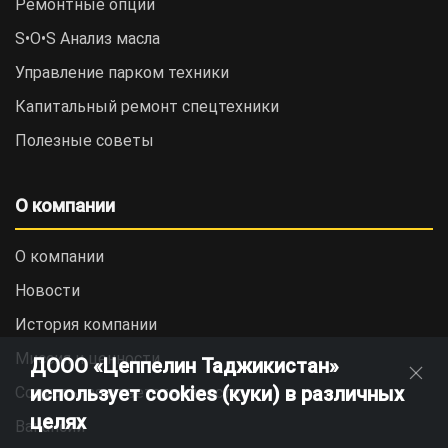
Ремонтные опции
S•O•S Анализ масла
Управление парком техники
Капитальный ремонт спецтехники
Полезные советы
О компании
О компании
Новости
История компании
Миссия и ценности
ДООО «Цеппелин Таджикистан»
использует cookies (куки) в различных
Социальная ответственность
целях
Вакансии