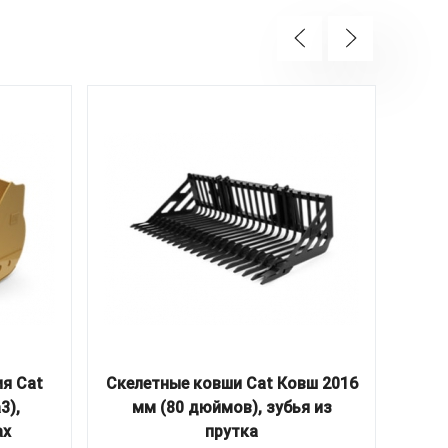
ия Cat
Скелетные ковши Cat Ковш 2016
Ска
3),
мм (80 дюймов), зубья из
усло
ах
прутка
610 