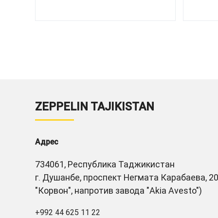
ZEPPELIN TAJIKISTAN
Адрес
734061, Республика Таджикистан
г. Душанбе, проспект Негмата Карабаева, 20
"Корвон", напротив завода "Akia Avesto")
+992 44 625 11 22