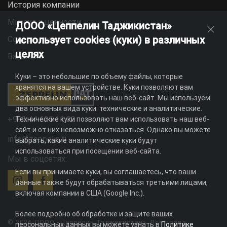
История компании
Миссия и ценности
ДООО «Цеппелин Таджикистан»
использует cookies (куки) в различных
Социальная ответственность
целях
Вакансии
Куки – это небольшие по объему файлы, которые
хранятся на вашем устройстве. Куки позволяют вам
эффективно использовать наш веб-сайт. Мы используем
два основных вида куки: технические и аналитические.
+992 44 625 11 22
Технические куки позволяют вам использовать наш веб-
сайт и от них невозможно отказаться. Однако вы можете
info@zeppelin.tj
выбрать, какие аналитические куки будут
использоваться при посещении веб-сайта.
Мы в соцсетях:
Если вы принимаете куки, вы соглашаетесь, что ваши
данные также будут обрабатываться третьими лицами,
включая компании в США (Google Inc.).
Более подробно об обработке и защите ваших
© 2026 ДООО «Цеппелин Таджикистан». Все права
персональных данных вы можете узнать в
Политике