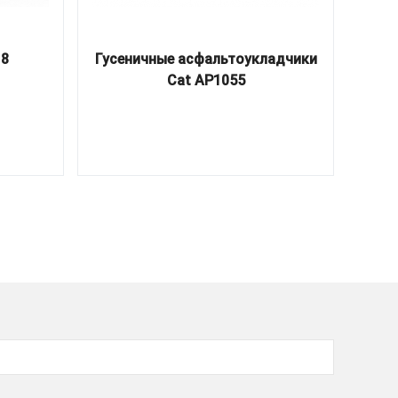
18
Гусеничные асфальтоукладчики
К
Cat AP1055
Упл
(