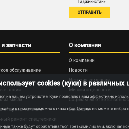
.
Таджикистан»
 и запчасти
О компании
О компании
ское обслуживание
Новости
История компании
пользует cookies (куки) в различных 
ые опции
Миссия и ценности
тся на вашем устройстве. Куки позволяют вам эффективно исполь
ализ масла
Социальная ответственнос
-сайт и от них невозможно отказаться. Однако вы можете выбрать
ие парком техники
Вакансии
ьный ремонт спецтехники
анные также будут обрабатываться третьими лицами, включая комп
е советы