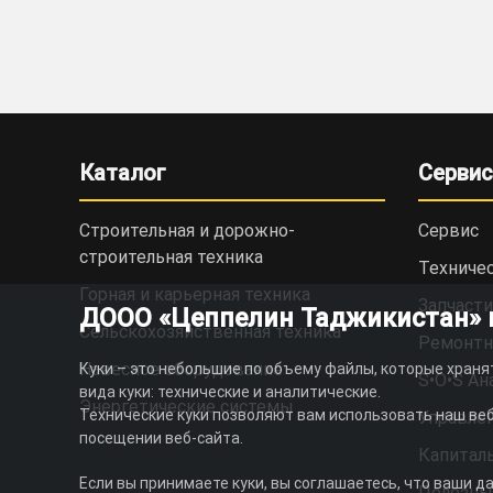
Каталог
Сервис
Строительная и дорожно-
Сервис
cтроительная техника
Техниче
Горная и карьерная техника
Запчасти
ДООО «Цеппелин Таджикистан» ис
Сельскохозяйственная техника
Ремонтн
Навесное оборудование
Куки – это небольшие по объему файлы, которые храня
S•O•S Ан
вида куки: технические и аналитические.
Энергетические системы
Технические куки позволяют вам использовать наш веб
Управлен
посещении веб-сайта.
Капитал
Если вы принимаете куки, вы соглашаетесь, что ваши д
Полезны