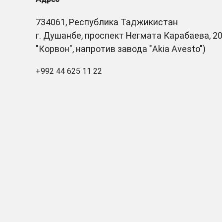
734061, Республика Таджикистан
г. Душанбе, проспект Негмата Карабаева, 20
"Корвон", напротив завода "Akia Avesto")
+992 44 625 11 22