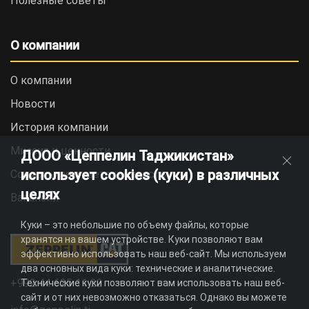
Полезные советы
О компании
О компании
Новости
История компании
Миссия и ценности
ДООО «Цеппелин Таджикистан»
использует cookies (куки) в различных
Социальная ответственность
целях
Вакансии
Куки – это небольшие по объему файлы, которые
хранятся на вашем устройстве. Куки позволяют вам
эффективно использовать наш веб-сайт. Мы используем
два основных вида куки: технические и аналитические.
+992 44 625 11 22
Технические куки позволяют вам использовать наш веб-
сайт и от них невозможно отказаться. Однако вы можете