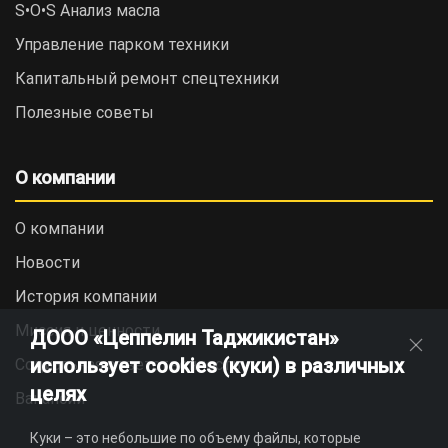
S•O•S Анализ масла
Управление парком техники
Капитальный ремонт спецтехники
Полезные советы
О компании
О компании
Новости
История компании
Миссия и ценности
ДООО «Цеппелин Таджикистан»
использует cookies (куки) в различных
Социальная ответственность
целях
Вакансии
Куки – это небольшие по объему файлы, которые