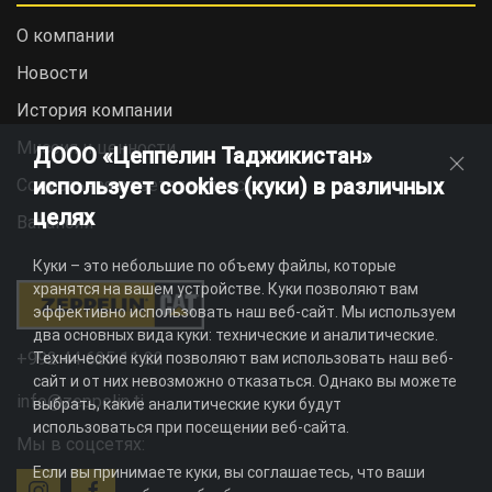
О компании
Новости
История компании
Миссия и ценности
ДООО «Цеппелин Таджикистан»
использует cookies (куки) в различных
Социальная ответственность
целях
Вакансии
Куки – это небольшие по объему файлы, которые
хранятся на вашем устройстве. Куки позволяют вам
эффективно использовать наш веб-сайт. Мы используем
два основных вида куки: технические и аналитические.
+992 44 625 11 22
Технические куки позволяют вам использовать наш веб-
сайт и от них невозможно отказаться. Однако вы можете
info@zeppelin.tj
выбрать, какие аналитические куки будут
использоваться при посещении веб-сайта.
Мы в соцсетях:
Если вы принимаете куки, вы соглашаетесь, что ваши