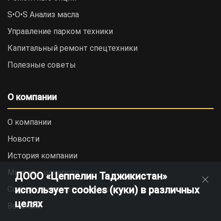
S•O•S Анализ масла
Управление парком техники
Капитальный ремонт спецтехники
Полезные советы
О компании
О компании
Новости
История компании
Миссия и ценности
ДООО «Цеппелин Таджикистан»
использует cookies (куки) в различных
Социальная ответственность
целях
Вакансии