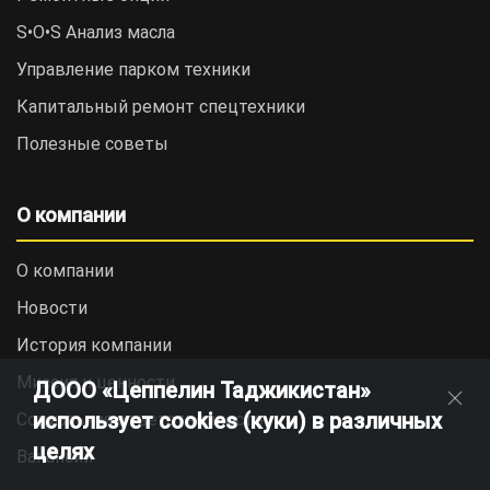
S•O•S Анализ масла
Управление парком техники
Капитальный ремонт спецтехники
Полезные советы
О компании
О компании
Новости
История компании
Миссия и ценности
ДООО «Цеппелин Таджикистан»
использует cookies (куки) в различных
Социальная ответственность
целях
Вакансии