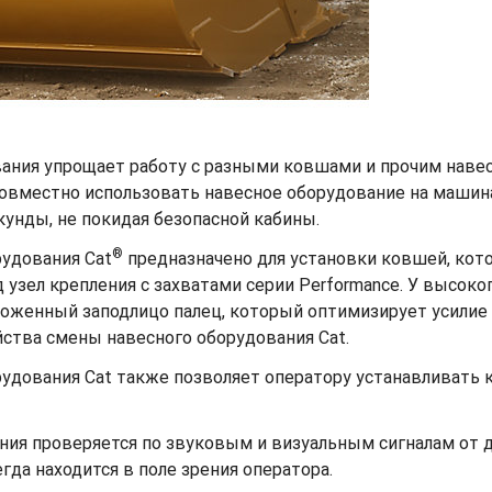
ания упрощает работу с разными ковшами и прочим наве
овместно использовать навесное оборудование на машина
унды, не покидая безопасной кабины.
®
рудования Cat
предназначено для установки ковшей, кот
зел крепления с захватами серии Performance. У высоко
ложенный заподлицо палец, который оптимизирует усилие
йства смены навесного оборудования Cat.
удования Cat также позволяет оператору устанавливать к
ния проверяется по звуковым и визуальным сигналам от д
да находится в поле зрения оператора.