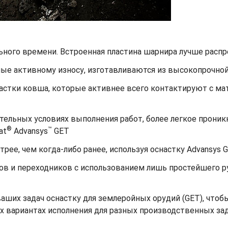
ьного времени. Встроенная пластина шарнира лучше распр
ные активному износу, изготавливаются из высокопрочной
астки ковша, которые активнее всего контактируют с ма
ельных условиях выполнения работ, более легкое проникн
®
™
at
Advansys
GET
рее, чем когда-либо ранее, используя оснастку Advansys 
ов и переходников с использованием лишь простейшего р
ших задач оснастку для землеройных орудий (GET), чтобы
х вариантах исполнения для разных производственных зад