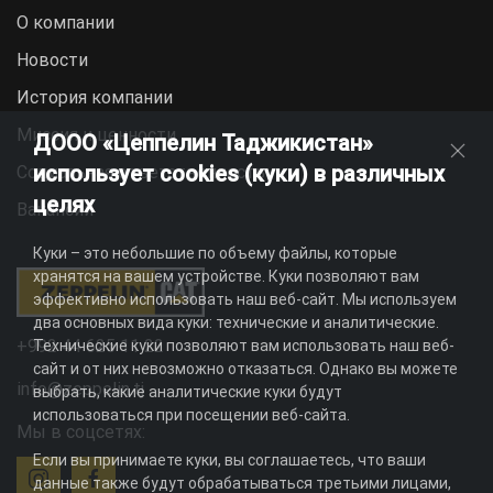
О компании
Новости
История компании
Миссия и ценности
ДООО «Цеппелин Таджикистан»
использует cookies (куки) в различных
Социальная ответственность
целях
Вакансии
Куки – это небольшие по объему файлы, которые
хранятся на вашем устройстве. Куки позволяют вам
эффективно использовать наш веб-сайт. Мы используем
два основных вида куки: технические и аналитические.
+992 44 625 11 22
Технические куки позволяют вам использовать наш веб-
сайт и от них невозможно отказаться. Однако вы можете
info@zeppelin.tj
выбрать, какие аналитические куки будут
использоваться при посещении веб-сайта.
Мы в соцсетях:
Если вы принимаете куки, вы соглашаетесь, что ваши
данные также будут обрабатываться третьими лицами,