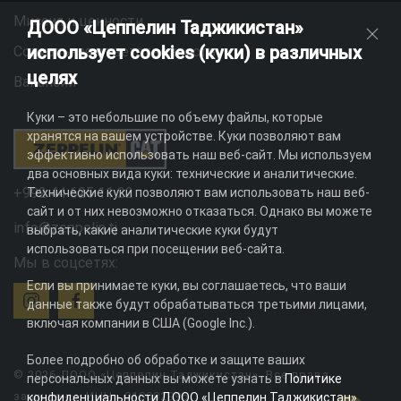
Миссия и ценности
ДООО «Цеппелин Таджикистан»
использует cookies (куки) в различных
Социальная ответственность
целях
Вакансии
Куки – это небольшие по объему файлы, которые
хранятся на вашем устройстве. Куки позволяют вам
эффективно использовать наш веб-сайт. Мы используем
два основных вида куки: технические и аналитические.
+992 44 625 11 22
Технические куки позволяют вам использовать наш веб-
сайт и от них невозможно отказаться. Однако вы можете
info@zeppelin.tj
выбрать, какие аналитические куки будут
использоваться при посещении веб-сайта.
Мы в соцсетях:
Если вы принимаете куки, вы соглашаетесь, что ваши
данные также будут обрабатываться третьими лицами,
включая компании в США (Google Inc.).
Более подробно об обработке и защите ваших
© 2026 ДООО «Цеппелин Таджикистан». Все права
персональных данных вы можете узнать в
Политике
защищены. ИНН - 010082996
конфиденциальности ДООО «Цеппелин Таджикистан»
.