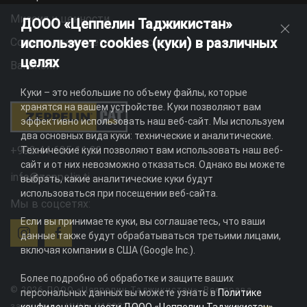
Миссия и ценности
ДООО «Цеппелин Таджикистан»
использует cookies (куки) в различных
Социальная ответственность
целях
Вакансии
Куки – это небольшие по объему файлы, которые
хранятся на вашем устройстве. Куки позволяют вам
эффективно использовать наш веб-сайт. Мы используем
два основных вида куки: технические и аналитические.
+992 44 625 11 22
Технические куки позволяют вам использовать наш веб-
сайт и от них невозможно отказаться. Однако вы можете
info@zeppelin.tj
выбрать, какие аналитические куки будут
использоваться при посещении веб-сайта.
Мы в соцсетях:
Если вы принимаете куки, вы соглашаетесь, что ваши
данные также будут обрабатываться третьими лицами,
включая компании в США (Google Inc.).
Более подробно об обработке и защите ваших
© 2026 ДООО «Цеппелин Таджикистан». Все права
персональных данных вы можете узнать в
Политике
защищены. ИНН - 010082996