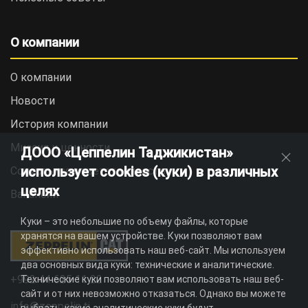
О компании
О компании
Новости
История компании
Миссия и ценности
ДООО «Цеппелин Таджикистан»
использует cookies (куки) в различных
Социальная ответственность
целях
Вакансии
Куки – это небольшие по объему файлы, которые
хранятся на вашем устройстве. Куки позволяют вам
эффективно использовать наш веб-сайт. Мы используем
два основных вида куки: технические и аналитические.
+992 44 625 11 22
Технические куки позволяют вам использовать наш веб-
сайт и от них невозможно отказаться. Однако вы можете
info@zeppelin.tj