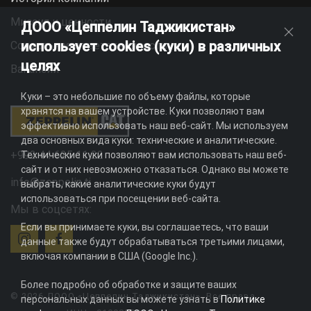
Миссия и ценности
ДООО «Цеппелин Таджикистан»
использует cookies (куки) в различных
Социальная ответственность
целях
Вакансии
Куки – это небольшие по объему файлы, которые
хранятся на вашем устройстве. Куки позволяют вам
эффективно использовать наш веб-сайт. Мы используем
два основных вида куки: технические и аналитические.
+992 44 625 11 22
Технические куки позволяют вам использовать наш веб-
сайт и от них невозможно отказаться. Однако вы можете
info@zeppelin.tj
выбрать, какие аналитические куки будут
использоваться при посещении веб-сайта.
Мы в соцсетях:
Если вы принимаете куки, вы соглашаетесь, что ваши
данные также будут обрабатываться третьими лицами,
включая компании в США (Google Inc.).
Более подробно об обработке и защите ваших
© 2026 ДООО «Цеппелин Таджикистан». Все права
персональных данных вы можете узнать в
Политике