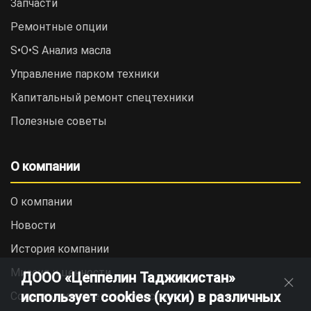
Запчасти
Ремонтные опции
S•O•S Анализ масла
Управление парком техники
Капитальный ремонт спецтехники
Полезные советы
О компании
О компании
Новости
История компании
Миссия и ценности
ДООО «Цеппелин Таджикистан»
использует cookies (куки) в различных
Социальная ответственность