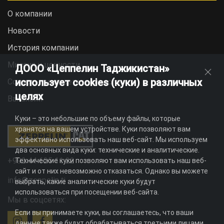
О компании
Новости
История компании
Миссия и ценности
ДООО «Цеппелин Таджикистан»
использует cookies (куки) в различных
Социальная ответственность
целях
Вакансии
Куки – это небольшие по объему файлы, которые
хранятся на вашем устройстве. Куки позволяют вам
эффективно использовать наш веб-сайт. Мы используем
два основных вида куки: технические и аналитические.
+992 44 625 11 22
Технические куки позволяют вам использовать наш веб-
сайт и от них невозможно отказаться. Однако вы можете
info@zeppelin.tj
выбрать, какие аналитические куки будут
использоваться при посещении веб-сайта.
Мы в соцсетях:
Если вы принимаете куки, вы соглашаетесь, что ваши
данные также будут обрабатываться третьими лицами,