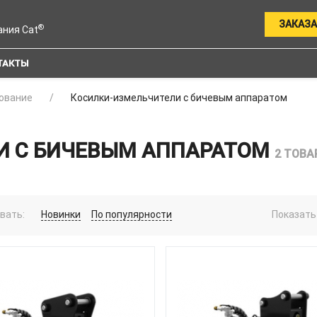
ЗАКАЗА
®
ания Cat
ТАКТЫ
ование
Косилки-измельчители с бичевым аппаратом
И С БИЧЕВЫМ АППАРАТОМ
2 ТОВА
вать:
Новинки
По популярности
Показать 