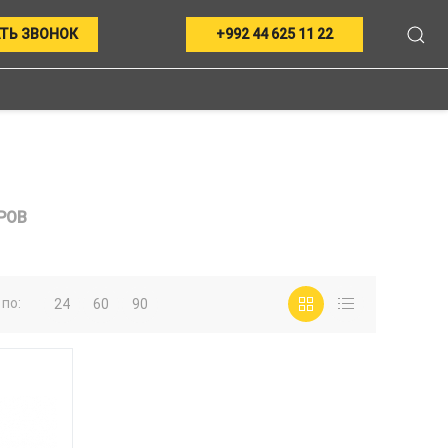
ТЬ ЗВОНОК
+992 44 625 11 22
РОВ
по:
24
60
90