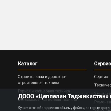
Каталог
Сервис
Строительная и дорожно-
Сервис
cтроительная техника
Техниче
Горная и карьерная техника
Запчасти
ДООО «Цеппелин Таджикистан» ис
Сельскохозяйственная техника
Ремонтн
Навесное оборудование
Куки – это небольшие по объему файлы, которые храня
S•O•S Ан