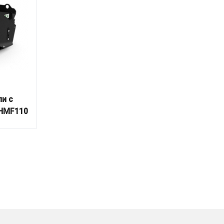
и с
 HMF110