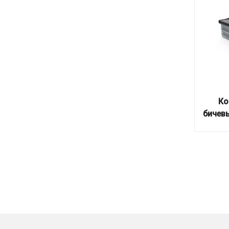
Ко
бичев