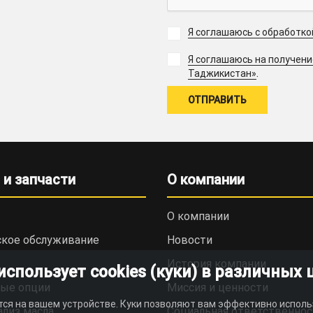
Я соглашаюсь с обработк
Я соглашаюсь на получен
.
Таджикистан»
 и запчасти
О компании
О компании
ское обслуживание
Новости
История компании
пользует cookies (куки) в различных 
ые опции
Миссия и ценности
тся на вашем устройстве. Куки позволяют вам эффективно исполь
ализ масла
Социальная ответственнос