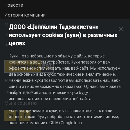
Новости
История компании
Миссия и ценности
ДООО «Цеппелин Таджикистан»
использует cookies (куки) в различных
Социальная ответственность
целях
Вакансии
Куки – это небольшие по объему файлы, которые
хранятся на вашем устройстве. Куки позволяют вам
эффективно использовать наш веб-сайт. Мы используем
два основных вида куки: технические и аналитические.
+992 44 625 11 22
Технические куки позволяют вам использовать наш веб-
сайт и от них невозможно отказаться. Однако вы можете
info@zeppelin.tj
выбрать, какие аналитические куки будут
использоваться при посещении веб-сайта.
Мы в соцсетях:
Если вы принимаете куки, вы соглашаетесь, что ваши
данные также будут обрабатываться третьими лицами,
включая компании в США (Google Inc.).