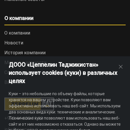
О компании
О компании
Новости
История компании
Миссия и ценности
ДООО «Цеппелин Таджикистан»
использует cookies (куки) в различных
Социальная ответственность
целях
Вакансии
Куки – это небольшие по объему файлы, которые
хранятся на вашем устройстве. Куки позволяют вам
эффективно использовать наш веб-сайт. Мы используем
два основных вида куки: технические и аналитические.
+992 44 625 11 22
Технические куки позволяют вам использовать наш веб-
сайт и от них невозможно отказаться. Однако вы можете
info@zeppelin.tj