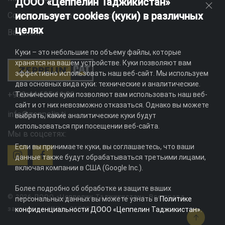
ДООО «Цеппелин Таджикистан»
использует cookies (куки) в различных
Социальная ответственность
целях
Вакансии
Куки – это небольшие по объему файлы, которые
хранятся на вашем устройстве. Куки позволяют вам
эффективно использовать наш веб-сайт. Мы используем
два основных вида куки: технические и аналитические.
+992 44 625 11 22
Технические куки позволяют вам использовать наш веб-
сайт и от них невозможно отказаться. Однако вы можете
info@zeppelin.tj
выбрать, какие аналитические куки будут
использоваться при посещении веб-сайта.
Мы в соцсетях:
Если вы принимаете куки, вы соглашаетесь, что ваши
данные также будут обрабатываться третьими лицами,
включая компании в США (Google Inc.).
Более подробно об обработке и защите ваших
© 2026 ДООО «Цеппелин Таджикистан». Все права
персональных данных вы можете узнать в
Политике
защищены. ИНН - 010082996
конфиденциальности ДООО «Цеппелин Таджикистан»
.