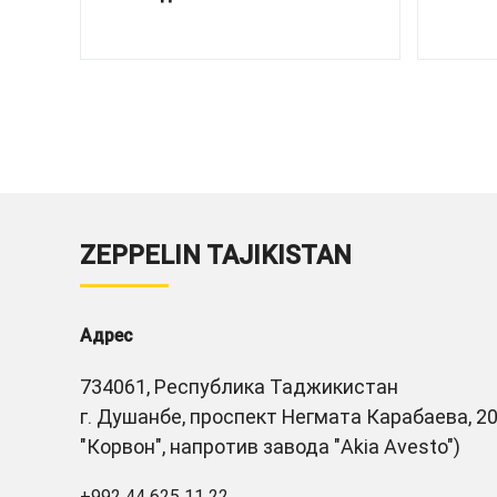
ZEPPELIN TAJIKISTAN
Адрес
734061, Республика Таджикистан
г. Душанбе, проспект Негмата Карабаева, 20
"Корвон", напротив завода "Akia Avesto")
+992 44 625 11 22