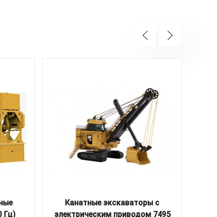
ные
Канатные экскаваторы с
 Гц)
электрическим приводом 7495
нав