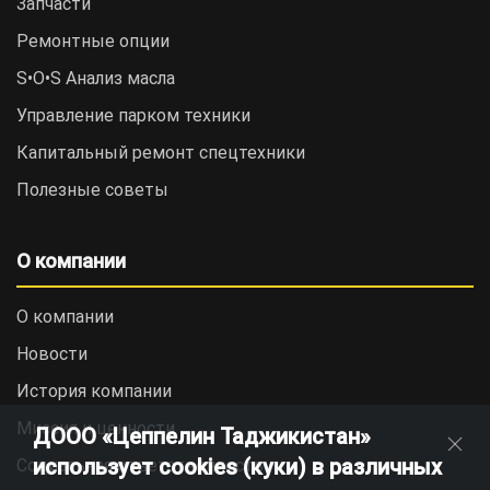
Запчасти
Ремонтные опции
S•O•S Анализ масла
Управление парком техники
Капитальный ремонт спецтехники
Полезные советы
О компании
О компании
Новости
История компании
Миссия и ценности
ДООО «Цеппелин Таджикистан»
использует cookies (куки) в различных
Социальная ответственность