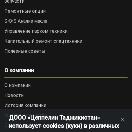
Запчасти
Ремонтные опции
S•O•S Анализ масла
Управление парком техники
Капитальный ремонт спецтехники
Полезные советы
О компании
О компании
Новости
История компании
Миссия и ценности
ДООО «Цеппелин Таджикистан»
использует cookies (куки) в различных
Социальная ответственность