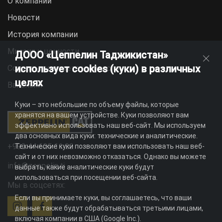
О компании
Новости
История компании
Миссия и ценности
ДООО «Цеппелин Таджикистан»
использует cookies (куки) в различных
Социальная ответственность
целях
Вакансии
Куки – это небольшие по объему файлы, которые
хранятся на вашем устройстве. Куки позволяют вам
эффективно использовать наш веб-сайт. Мы используем
два основных вида куки: технические и аналитические.
+992 44 625 11 22
Технические куки позволяют вам использовать наш веб-
сайт и от них невозможно отказаться. Однако вы можете
info@zeppelin.tj
выбрать, какие аналитические куки будут
использоваться при посещении веб-сайта.
Мы в соцсетях:
Если вы принимаете куки, вы соглашаетесь, что ваши
данные также будут обрабатываться третьими лицами,
включая компании в США (Google Inc.).