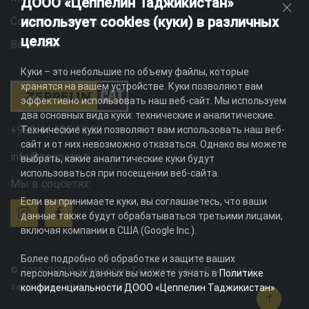
ДООО «Цеппелин Таджикистан»
использует cookies (куки) в различных
Социальная ответственность
целях
Вакансии
Куки – это небольшие по объему файлы, которые
хранятся на вашем устройстве. Куки позволяют вам
эффективно использовать наш веб-сайт. Мы используем
два основных вида куки: технические и аналитические.
+992 44 625 11 22
Технические куки позволяют вам использовать наш веб-
сайт и от них невозможно отказаться. Однако вы можете
info@zeppelin.tj
выбрать, какие аналитические куки будут
использоваться при посещении веб-сайта.
Мы в соцсетях:
Если вы принимаете куки, вы соглашаетесь, что ваши
данные также будут обрабатываться третьими лицами,
включая компании в США (Google Inc.).
Более подробно об обработке и защите ваших
© 2026 ДООО «Цеппелин Таджикистан». Все права
персональных данных вы можете узнать в
Политике
защищены. ИНН - 010082996
конфиденциальности ДООО «Цеппелин Таджикистан»
.