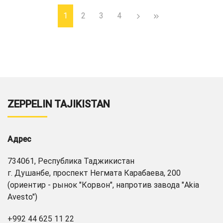
1
2
3
4
ZEPPELIN TAJIKISTAN
Адрес
734061, Республика Таджикистан
г. Душанбе, проспект Негмата Карабаева, 200
(ориентир - рынок "Корвон", напротив завода "Akia
Avesto")
+992 44 625 11 22