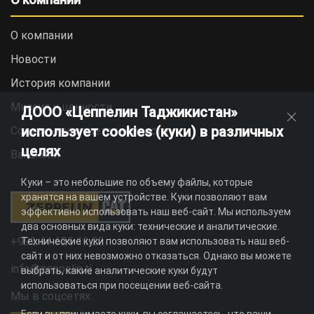
О компании
Новости
История компании
Миссия и ценности
ДООО «Цеппелин Таджикистан»
использует cookies (куки) в различных
Социальная ответственность
целях
Вакансии
Куки – это небольшие по объему файлы, которые
хранятся на вашем устройстве. Куки позволяют вам
эффективно использовать наш веб-сайт. Мы используем
два основных вида куки: технические и аналитические.
+992 44 625 11 22
Технические куки позволяют вам использовать наш веб-
сайт и от них невозможно отказаться. Однако вы можете
info@zeppelin.tj
выбрать, какие аналитические куки будут
использоваться при посещении веб-сайта.
Мы в соцсетях: