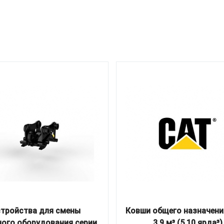
стройства для смены
Ковши общего назначени
ного оборудования серии
3,9 м³ (5,10 ярда³)