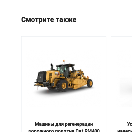
Смотрите также
Машины для регенерации
У
дорожного полотна Cat RM400
навес