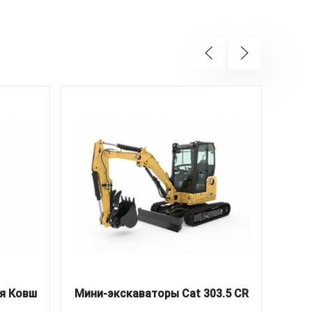
я Ковш
Мини-экскаваторы Cat 303.5 CR
Д