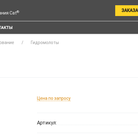
ЗАКАЗА
®
ания Cat
ТАКТЫ
ование
Гидромолоты
Цена по запросу
Артикул: