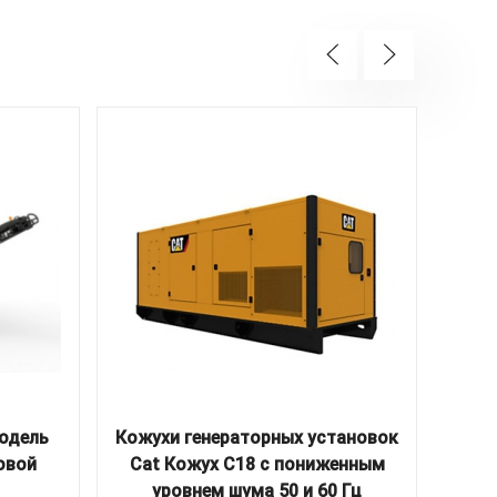
одель
Кожухи генераторных установок
Общ
овой
Cat Кожух C18 с пониженным
обще
уровнем шума 50 и 60 Гц