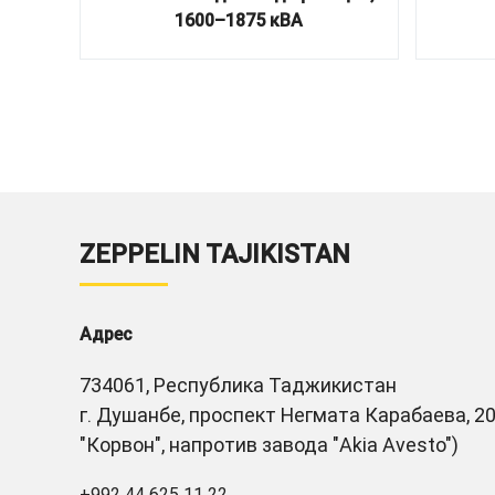
1600–1875 кВА
ZEPPELIN TAJIKISTAN
Адрес
734061, Республика Таджикистан
г. Душанбе, проспект Негмата Карабаева, 20
"Корвон", напротив завода "Akia Avesto")
+992 44 625 11 22