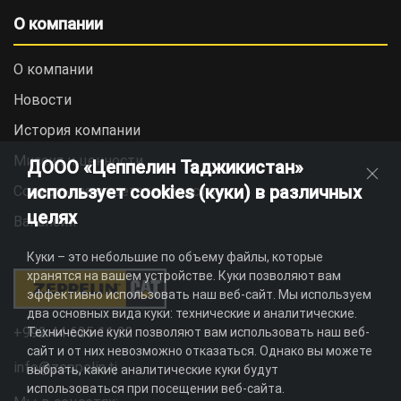
О компании
О компании
Новости
История компании
Миссия и ценности
ДООО «Цеппелин Таджикистан»
использует cookies (куки) в различных
Социальная ответственность
целях
Вакансии
Куки – это небольшие по объему файлы, которые
хранятся на вашем устройстве. Куки позволяют вам
эффективно использовать наш веб-сайт. Мы используем
два основных вида куки: технические и аналитические.
+992 44 625 11 22
Технические куки позволяют вам использовать наш веб-
сайт и от них невозможно отказаться. Однако вы можете
info@zeppelin.tj
выбрать, какие аналитические куки будут
использоваться при посещении веб-сайта.