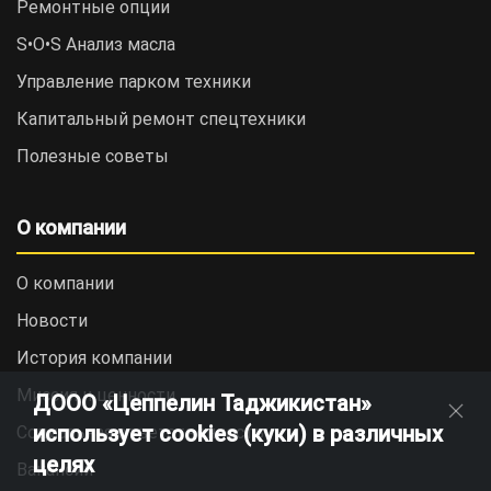
Ремонтные опции
S•O•S Анализ масла
Управление парком техники
Капитальный ремонт спецтехники
Полезные советы
О компании
О компании
Новости
История компании
Миссия и ценности
ДООО «Цеппелин Таджикистан»
использует cookies (куки) в различных
Социальная ответственность
целях
Вакансии