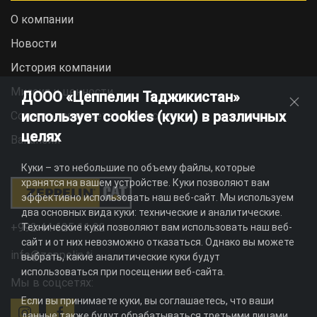
О компании
Новости
История компании
Миссия и ценности
ДООО «Цеппелин Таджикистан»
использует cookies (куки) в различных
Социальная ответственность
целях
Вакансии
Куки – это небольшие по объему файлы, которые
хранятся на вашем устройстве. Куки позволяют вам
эффективно использовать наш веб-сайт. Мы используем
два основных вида куки: технические и аналитические.
+992 44 625 11 22
Технические куки позволяют вам использовать наш веб-
сайт и от них невозможно отказаться. Однако вы можете
info@zeppelin.tj
выбрать, какие аналитические куки будут
использоваться при посещении веб-сайта.
Мы в соцсетях:
Если вы принимаете куки, вы соглашаетесь, что ваши
данные также будут обрабатываться третьими лицами,