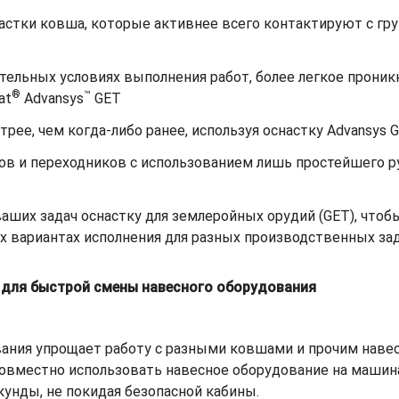
астки ковша, которые активнее всего контактируют с гр
ельных условиях выполнения работ, более легкое проникн
®
™
at
Advansys
GET
рее, чем когда-либо ранее, используя оснастку Advansys 
ов и переходников с использованием лишь простейшего р
ших задач оснастку для землеройных орудий (GET), чтобы
х вариантах исполнения для разных производственных зад
в для быстрой смены навесного оборудования
ания упрощает работу с разными ковшами и прочим наве
овместно использовать навесное оборудование на машина
унды, не покидая безопасной кабины.