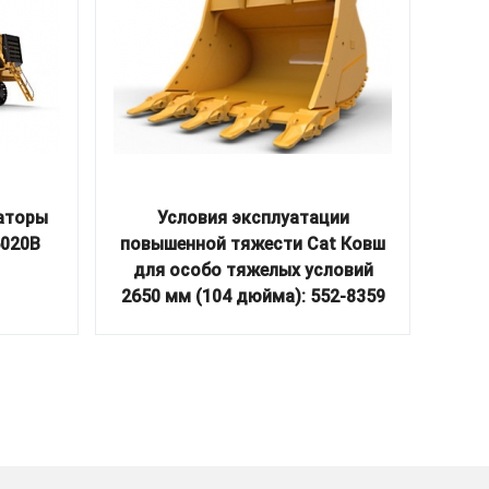
аторы
Условия эксплуатации
Вне
6020B
повышенной тяжести Cat Ковш
для особо тяжелых условий
2650 мм (104 дюйма): 552-8359