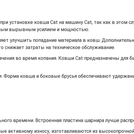
ри установке ковша Cat на машину Cat, так как в этом с
ьным вырывным усилием и мощностью.
ет улучшить попадание материала в ковш. Дополнительный
что снижает затраты на техническое обслуживание.
ачения во время копания. Ковши Cat предназначены для 
я. Форма ковша и боковые брусья обеспечивают удержа
ьного времени. Встроенная пластина шарнира лучше распре
ные активному износу, изготавливаются из высокопрочной