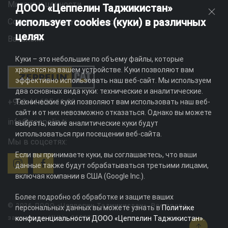
Миссия и ценности
ДООО «Цеппелин Таджикистан»
использует cookies (куки) в различных
Социальная ответственность
целях
Вакансии
Куки – это небольшие по объему файлы, которые
хранятся на вашем устройстве. Куки позволяют вам
эффективно использовать наш веб-сайт. Мы используем
два основных вида куки: технические и аналитические.
+992 44 625 11 22
Технические куки позволяют вам использовать наш веб-
сайт и от них невозможно отказаться. Однако вы можете
info@zeppelin.tj
выбрать, какие аналитические куки будут
использоваться при посещении веб-сайта.
Мы в соцсетях:
Если вы принимаете куки, вы соглашаетесь, что ваши
данные также будут обрабатываться третьими лицами,
включая компании в США (Google Inc.).
Более подробно об обработке и защите ваших
© 2026 ДООО «Цеппелин Таджикистан». Все права
персональных данных вы можете узнать в
Политике
защищены. ИНН - 010082996
конфиденциальности ДООО «Цеппелин Таджикистан»
.