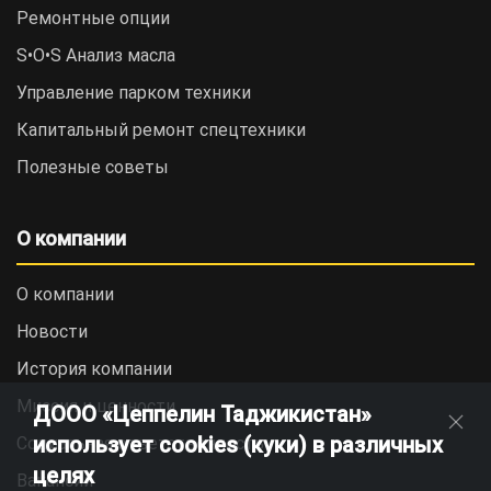
Ремонтные опции
S•O•S Анализ масла
Управление парком техники
Капитальный ремонт спецтехники
Полезные советы
О компании
О компании
Новости
История компании
Миссия и ценности
ДООО «Цеппелин Таджикистан»
использует cookies (куки) в различных
Социальная ответственность
целях
Вакансии