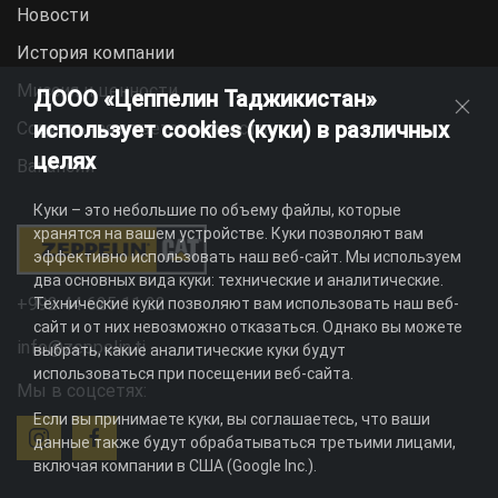
Новости
История компании
Миссия и ценности
ДООО «Цеппелин Таджикистан»
использует cookies (куки) в различных
Социальная ответственность
целях
Вакансии
Куки – это небольшие по объему файлы, которые
хранятся на вашем устройстве. Куки позволяют вам
эффективно использовать наш веб-сайт. Мы используем
два основных вида куки: технические и аналитические.
+992 44 625 11 22
Технические куки позволяют вам использовать наш веб-
сайт и от них невозможно отказаться. Однако вы можете
info@zeppelin.tj
выбрать, какие аналитические куки будут
использоваться при посещении веб-сайта.
Мы в соцсетях:
Если вы принимаете куки, вы соглашаетесь, что ваши
данные также будут обрабатываться третьими лицами,
включая компании в США (Google Inc.).