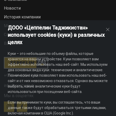
Новости
История компании
Миссия и ценности
ДООО «Цеппелин Таджикистан»
использует cookies (куки) в различных
Социальная ответственность
целях
Вакансии
Куки – это небольшие по объему файлы, которые
хранятся на вашем устройстве. Куки позволяют вам
эффективно использовать наш веб-сайт. Мы используем
два основных вида куки: технические и аналитические.
+992 44 625 11 22
Технические куки позволяют вам использовать наш веб-
сайт и от них невозможно отказаться. Однако вы можете
info@zeppelin.tj
выбрать, какие аналитические куки будут
использоваться при посещении веб-сайта.
Мы в соцсетях:
Если вы принимаете куки, вы соглашаетесь, что ваши
данные также будут обрабатываться третьими лицами,
включая компании в США (Google Inc.).