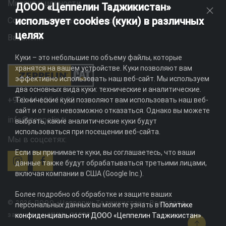
Миссия и ценности
ДООО «Цеппелин Таджикистан»
использует cookies (куки) в различных
Социальная ответственность
целях
Вакансии
Куки – это небольшие по объему файлы, которые
хранятся на вашем устройстве. Куки позволяют вам
эффективно использовать наш веб-сайт. Мы используем
два основных вида куки: технические и аналитические.
+992 44 625 11 22
Технические куки позволяют вам использовать наш веб-
сайт и от них невозможно отказаться. Однако вы можете
info@zeppelin.tj
выбрать, какие аналитические куки будут
использоваться при посещении веб-сайта.
Мы в соцсетях:
Если вы принимаете куки, вы соглашаетесь, что ваши
данные также будут обрабатываться третьими лицами,
включая компании в США (Google Inc.).
Более подробно об обработке и защите ваших
© 2026 ДООО «Цеппелин Таджикистан». Все права
персональных данных вы можете узнать в
Политике
защищены. ИНН - 010082996
конфиденциальности ДООО «Цеппелин Таджикистан»
.