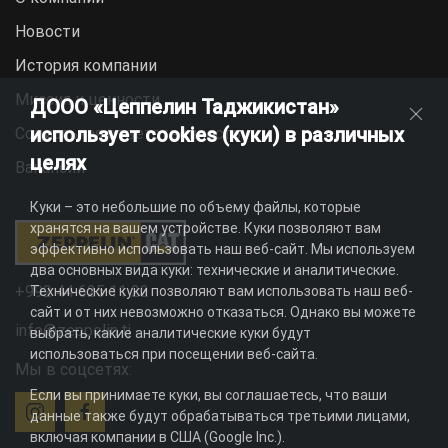
Новости
История компании
Миссия и ценности
ДООО «Цеппелин Таджикистан»
использует cookies (куки) в различных
Социальная ответственность
целях
Вакансии
Куки – это небольшие по объему файлы, которые
хранятся на вашем устройстве. Куки позволяют вам
эффективно использовать наш веб-сайт. Мы используем
два основных вида куки: технические и аналитические.
+992 44 625 11 22
Технические куки позволяют вам использовать наш веб-
сайт и от них невозможно отказаться. Однако вы можете
info@zeppelin.tj
выбрать, какие аналитические куки будут
использоваться при посещении веб-сайта.
Мы в соцсетях:
Если вы принимаете куки, вы соглашаетесь, что ваши
данные также будут обрабатываться третьими лицами,
включая компании в США (Google Inc.).