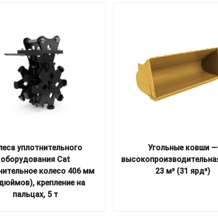
леса уплотнительного
Угольные ковши —
оборудования Cat
высокопроизводительна
нительное колесо 406 мм
23 м³ (31 ярд³)
 дюймов), крепление на
пальцах, 5 т