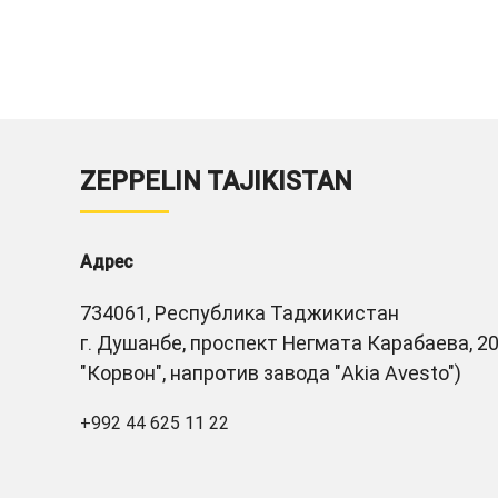
ZEPPELIN TAJIKISTAN
Адрес
734061, Республика Таджикистан
г. Душанбе, проспект Негмата Карабаева, 20
"Корвон", напротив завода "Akia Avesto")
+992 44 625 11 22