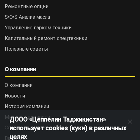
Ремонтные опции
S•O•S Анализ масла
Управление парком техники
Капитальный ремонт спецтехники
Полезные советы
О компании
О компании
Новости
История компании
Миссия и ценности
ДООО «Цеппелин Таджикистан»
использует cookies (куки) в различных
Социальная ответственность
целях
Вакансии