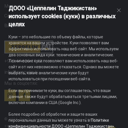
Миссия и ценности
ДООО «Цеппелин Таджикистан»
использует cookies (куки) в различных
Социальная ответственность
целях
Вакансии
Куки – это небольшие по объему файлы, которые
хранятся на вашем устройстве. Куки позволяют вам
эффективно использовать наш веб-сайт. Мы используем
два основных вида куки: технические и аналитические.
+992 44 625 11 22
Технические куки позволяют вам использовать наш веб-
сайт и от них невозможно отказаться. Однако вы можете
info@zeppelin.tj
выбрать, какие аналитические куки будут
использоваться при посещении веб-сайта.
Мы в соцсетях:
Если вы принимаете куки, вы соглашаетесь, что ваши
данные также будут обрабатываться третьими лицами,
включая компании в США (Google Inc.).
Более подробно об обработке и защите ваших
© 2026 ДООО «Цеппелин Таджикистан». Все права
персональных данных вы можете узнать в
Политике
защищены. ИНН - 010082996
конфиденциальности ДООО «Цеппелин Таджикистан»
.